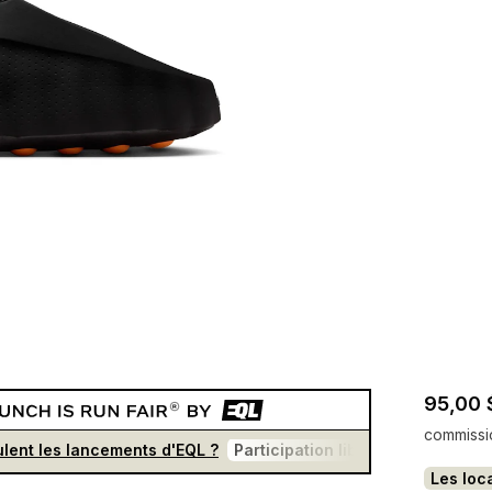
95,00 
commissi
lent les lancements d'EQL ?
Participation libre et gratuite
F
Les loc