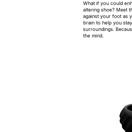
What
if
you
could
en
altering
shoe?
Meet
t
against
your
foot
as
brain
to
help
you
sta
surroundings.
Becaus
the
mind.