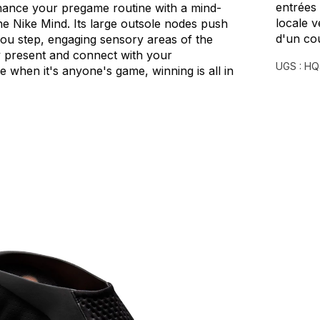
entrées
hance
your
pregame
routine
with
a
mind-
locale v
he
Nike
Mind.
Its
large
outsole
nodes
push
d'un co
you
step,
engaging
sensory
areas
of
the
y
present
and
connect
with
your
UGS :
HQ
e
when
it's
anyone's
game,
winning
is
all
in