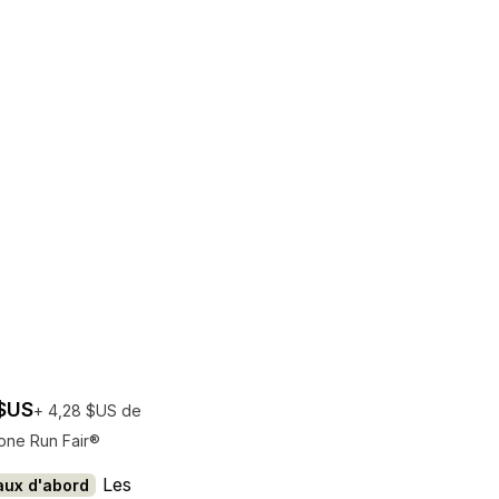
$US
+ 4,28 $US de
one Run Fair®
rais de participation au Run Fair® pour les gagnants
Une entr
Les
aux d'abord