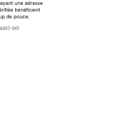
 ayant une adresse
érifiée bénéficient
up de pouce.
4307-001