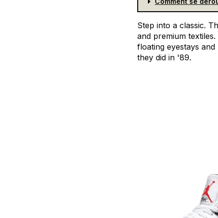
Comment se dérou
Step
into
a
classic.
Th
and
premium
textiles.
floating
eyestays
and
they
did
in
'89.