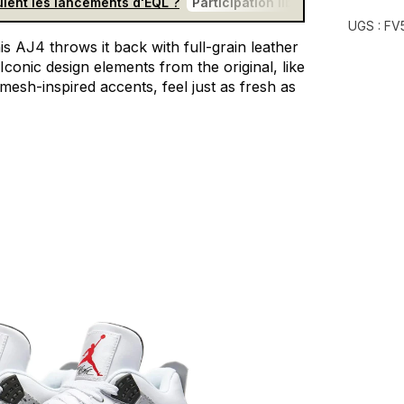
lent les lancements d'EQL ?
Participation libre et gratuite
F
UGS :
FV
is
AJ4
throws
it
back
with
full-grain
leather
Iconic
design
elements
from
the
original,
like
mesh-inspired
accents,
feel
just
as
fresh
as