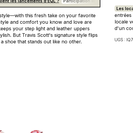
lent les lancements d'EQL ?
Participation libre et gratuite
F
Les loc
entrées
style—with
this
fresh
take
on
your
favorite
locale v
style
and
comfort
you
know
and
love
are
d'un co
keeps
your
step
light
and
leather
uppers
ylish.
But
Travis
Scott's
signature
style
flips
UGS :
IQ
a
shoe
that
stands
out
like
no
other.