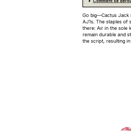
Comment se dérou
Go
big—Cactus
Jack
AJ1s.
The
staples
of
there:
Air
in
the
sole
remain
durable
and
st
the
script,
resulting
in