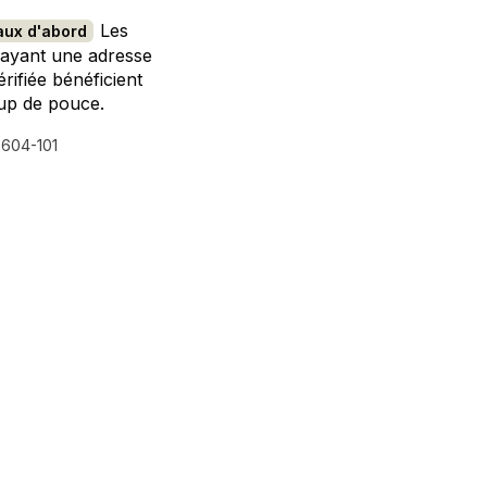
rais de participation au Run Fair® pour les gagnants
Une entr
Les
aux d'abord
 ayant une adresse
érifiée bénéficient
up de pouce.
7604-101