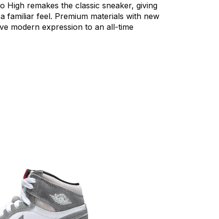
ro
High
remakes
the
classic
sneaker,
giving
a
familiar
feel.
Premium
materials
with
new
ive
modern
expression
to
an
all-time