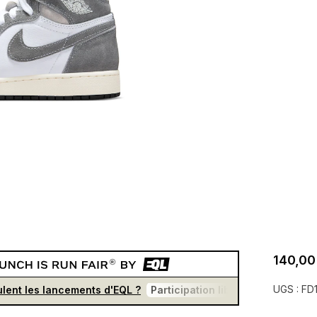
140,00
UGS :
FD
lent les lancements d'EQL ?
Participation libre et gratuite
U