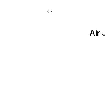
Voir tous les produits lancés par
Air 